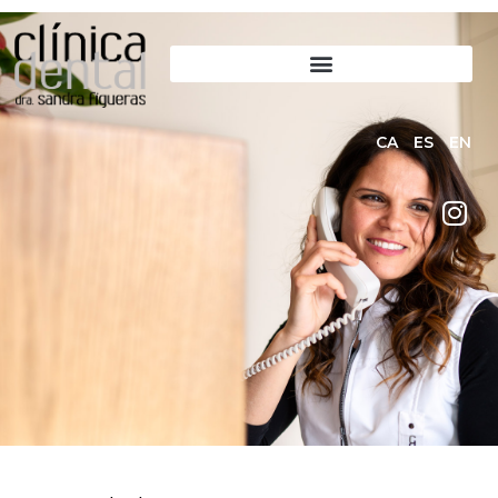
CA
ES
EN