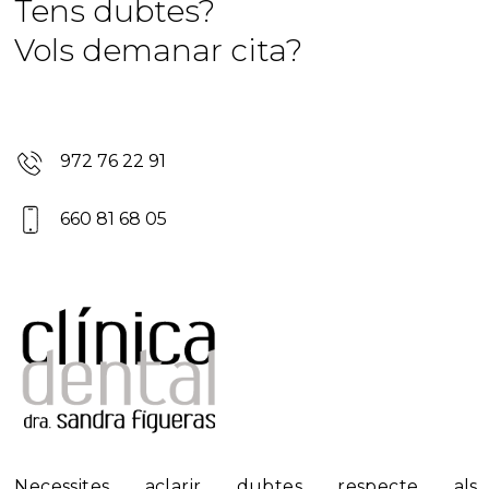
Tens dubtes?
Vols demanar cita?
972 76 22 91
660 81 68 05
Necessites aclarir dubtes respecte als