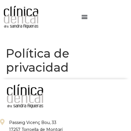
CA
ES
EN
Política de
privacidad
Passeig Vicenç Bou, 33
17257 Torroella de Montgrí