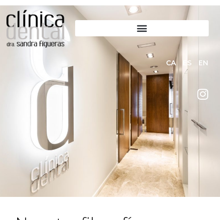
CA
ES
EN