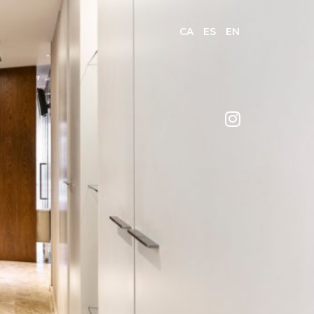
CA
ES
EN