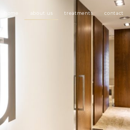
home
about us
treatments
contact